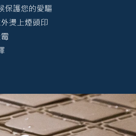
全天候保護您的愛驅
意外燙上煙頭印
發霉
擇