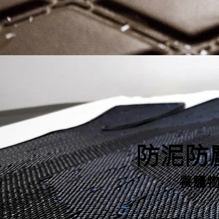
防泥防
養寵