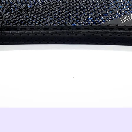
vy-duty
, 令
地毯皇
盤和養寵物
!