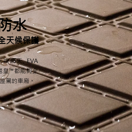
防水
全天候保護
或雨天, EVA
地毯皇™都能夠全
座駕的車廂。