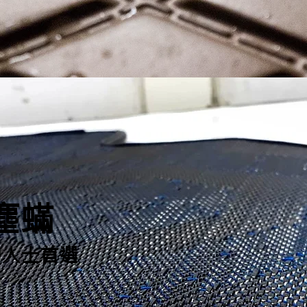
塵蟎
物人士首選