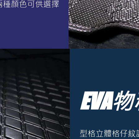
兩種顏色可供選擇
EVA
物
型格立體格仔紋